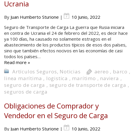
Ucrania
By
Juan Humberto Sturione
|
10 Junio, 2022
Seguro de Transporte de Carga La guerra que Rusia iniciara
en contra de Ucrania el 24 de febrero del 2022, es decir hace
ya 100 días, ha causado no solamente estragos en el
abastecimiento de los productos típicos de esos dos países,
sino que también efectos nocivos en las economías de casi
todos los países…
Read more »
Artículos Seguros
,
Noticias
aereo
,
barco
,
linea marítima
,
logistica
,
marítimo
,
naviera
,
seguro de carga
,
seguro de transporte de carga
,
seguros de carga
Obligaciones de Comprador y
Vendedor en el Seguro de Carga
By
Juan Humberto Sturione
|
10 Junio, 2022