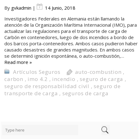
By
gvkadmin
|
14 Junio, 2018
Investigadores Federales en Alemania están llamando la
atención de la Organización Marítima Internacional (IMO), para
actualizar las regulaciones para el transporte de carga de
Carbón en contenedores, luego de dos incendios a bordo de
dos barcos porta-contenedores. Ambos casos pudieron haber
causado desastres de grandes magnitudes. En ambos casos
se determinó ignición espontánea, o auto-combustión,…
Read more »
Artículos Seguros
auto-combustion
,
carbon
,
imo 4.2
,
incendio
,
seguro de carga
,
seguro de responsabilidad civil
,
seguro de
transporte de carga
,
seguros de carga