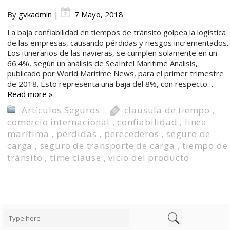
By
gvkadmin
|
7 Mayo, 2018
La baja confiabilidad en tiempos de tránsito golpea la logística
de las empresas, causando pérdidas y riesgos incrementados.
Los itinerarios de las navieras, se cumplen solamente en un
66.4%, según un análisis de SeaIntel Maritime Analisis,
publicado por World Maritime News, para el primer trimestre
de 2018. Esto representa una baja del 8%, con respecto…
Read more »
Artículos Seguros
clausula de tiempo
,
comercio internacional
,
confiabilidad
,
linea
marítima
,
pérdidas
,
perecederos
,
seguro de
carga
,
seguro de transporte de carga
,
tiempo de
tránsito
,
time clause
,
vicio del producto